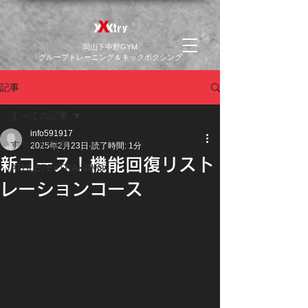
​岡山下中野GYM
グループトレーニング＆キックボクシング
記事
すべての記事
info591917
すべての記事
2025年2月23日
読了時間: 1分
新コース！機能回復リスト
ATHLETE×TRAINING
レーションコース