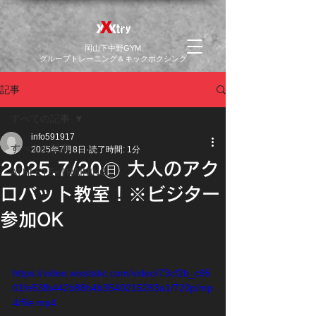
​岡山下中野GYM
グループトレーニング＆キックボクシング
記事
すべての記事
info591917
すべての記事
2025年7月8日
読了時間: 1分
2025.7/20㊐ 大人のアク
ATHLETE×TRAINING
ロバット教室！※ビジター
参加OK
https://video.wixstatic.com/video/73cf2b_c95
01fe53fb442b88b4b3540215283a1/720p/mp
4/file.mp4