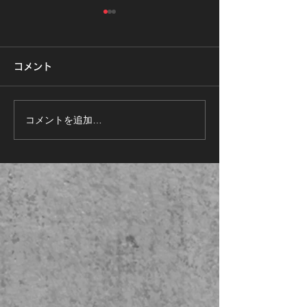
コメント
コメントを追加…
2026.8.16㊐ 大人のアク
RUNトレ2ヵ月
ロバット教室
ジ開催！