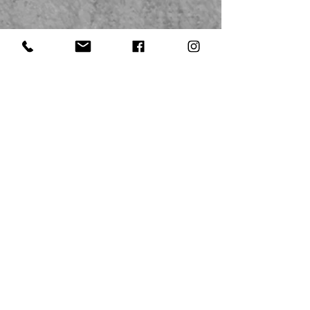
エクストライ
ファンクショナル・ストレングス・パーソナルジム
〒700-0973
岡山県岡山市北区下中野377-1
​ヤマダテックランド下中野店１F
Tel:
086-246-1777
info@xtry.jp
定休日▶ 木曜日