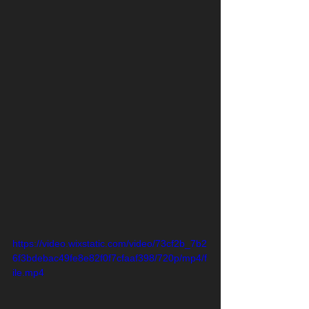
https://video.wixstatic.com/video/73cf2b_7b2
6f3bdebac49fe8e82f0f7cfaaf398/720p/mp4/f
ile.mp4