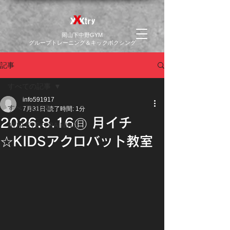
​岡山下中野GYM
グループトレーニング＆キックボクシング
記事
すべての記事
info591917
すべての記事
7月31日
読了時間: 1分
2026.8.16㊐ 月イチ
ATHLETE×TRAINING
☆KIDSアクロバット教室