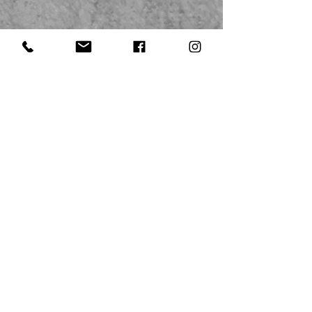
エクストライ
ファンクショナル・ストレングス・パーソナルジム
〒700-0973
岡山県岡山市北区下中野377-1
​ヤマダテックランド下中野店１F
Tel:
086-246-1777
info@xtry.jp
定休日▶ 木曜日