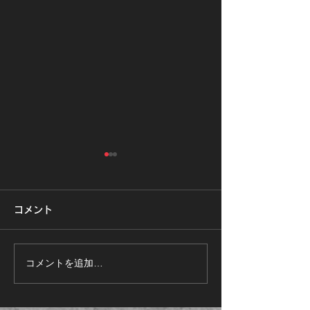
コメント
コメントを追加…
2026.8.16㊐ 大人のアク
RUNトレ2ヵ月
ロバット教室
ジ開催！