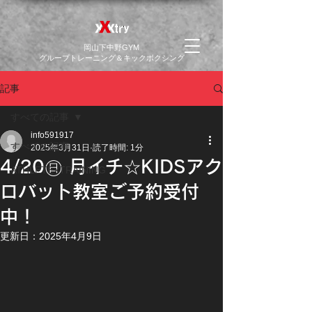
​岡山下中野GYM
グループトレーニング＆キックボクシング
記事
すべての記事
info591917
すべての記事
2025年3月31日
読了時間: 1分
4/20㊐ 月イチ☆KIDSアク
ATHLETE×TRAINING
ロバット教室ご予約受付
中！
更新日：
2025年4月9日