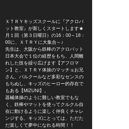
ＸＴＲＹキッズスクールに『アクロバ
ット教室』が新しくスタートします★
月１回（第３日曜日）の16：00～18：
00に、ＸＴＲＹに大集合～♪
先生は、大阪から鉄棒のアクロバット
日本大会で１位の経歴をもち、人間離
れした技を繰り広げます【アフロマ
ン】と、ＸＴＲＹ体操のマッチョお兄
さん、パルクールなど多彩なセンスの
もちぬし、キッズのヒーロー的存在で
もある【MIZUNI】。
器械体操のように難しい教室でもな
く、鉄棒やマットを使ってクルクル自
在に動けるように楽しく仲良くチャレ
ンジする、キッズにとっては、ただた
だ楽しくて夢中になれる時間！！