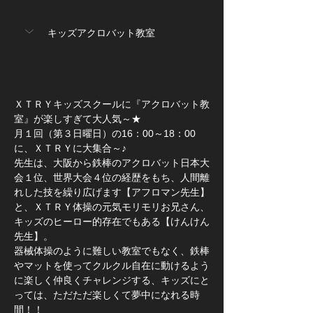
キッズアクロバット教室
ＸＴＲＹキッズスクールに『アクロバット教
室』が楽しすぎて大人気～★
月１回（第３日曜日）の16：00～18：00
に、ＸＴＲＹに大集合～♪
先生は、大阪から鉄棒のアクロバット日本大
会１位、世界大会４位の経歴をもち、人間離
れした技を繰り広げます【アフロマン先生】
と、ＸＴＲＹ体操の元気モリモリお兄さん、
キッズのヒーロー的存在でもある【けんけん
先生】。
器械体操のように難しい教室でもなく、鉄棒
やマットを使ってクルクル自在に動けるよう
に楽しく仲良くチャレンジする、キッズにと
っては、ただただ楽しくて夢中になれる時
間！！