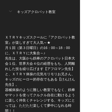
キッズアクロバット教室
ＸＴＲＹキッズスクールに『アクロバット教
室』が楽しすぎて大人気～★
月１回（第３日曜日）の16：00～18：00
に、ＸＴＲＹに大集合～♪
先生は、大阪から鉄棒のアクロバット日本大
会１位、世界大会４位の経歴をもち、人間離
れした技を繰り広げます【アフロマン先生】
と、ＸＴＲＹ体操の元気モリモリお兄さん、
キッズのヒーロー的存在でもある【けんけん
先生】。
器械体操のように難しい教室でもなく、鉄棒
やマットを使ってクルクル自在に動けるよう
に楽しく仲良くチャレンジする、キッズにと
っては、ただただ楽しくて夢中になれる時
間！！