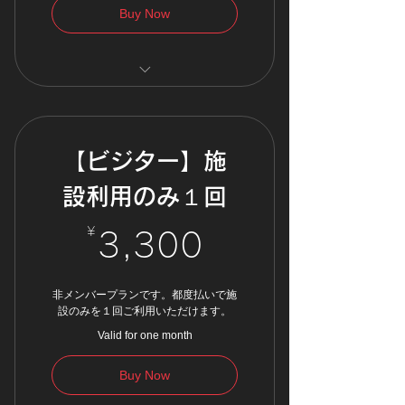
Buy Now
入会登録手続きが不要！
購入日より１カ月間使える。
月最大6回レッスン参加可
【ビジター】施
能。
設利用のみ１回
¥
3,300¥
3,300
非メンバープランです。都度払いで施
設のみを１回ご利用いただけます。
Valid for one month
Buy Now