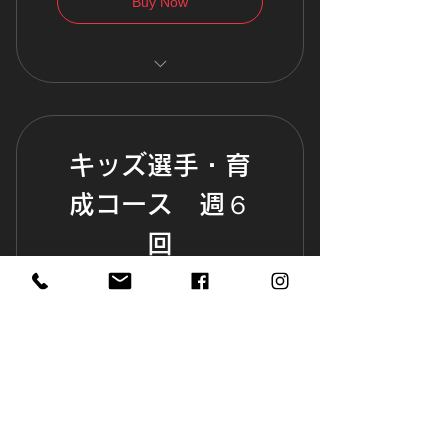
Buy Now
対象：5歳～（相談に応じま
す）
土曜日 14：30～15：30
キッズ選手・育
日曜日 14：30～15：30
成コース 週６
入会金：￥5,500
指定Tシャツ：￥2950
回
¥
11,000¥
11,000
Every month
キッズキックボクシング・選手育成コ
ース。基礎体力・スキル共にレベルア
ップを目指すコースです。プロキック
ボクサーによる指導も受けられ、基礎
から実践スキルを習得していきます。