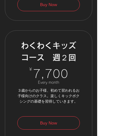
Buy Now
わくわくキッズ
コース 週２回
¥
7,700¥
7,700
Every month
３歳からのお子様、初めて習われるお
子様向けのクラス。楽しくキックボク
シングの基礎を習得していきます。
Buy Now