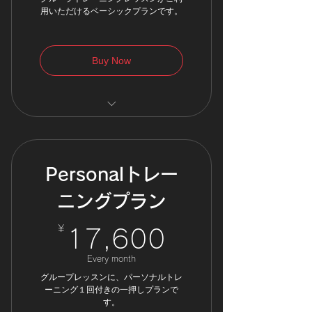
用いただけるベーシックプランです。
Buy Now
グループレッスン 無制限
パーソナルトレーニング
15％OFF
Personalトレー
施設フリー利用OK
ニングプラン
¥
17,600¥
17,600
Every month
グループレッスンに、パーソナルトレ
ーニング１回付きの一押しプランで
す。