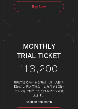
Buy Now
グループレッスン 無制限
パーソナルトレーニング ２
回付き
MONTHLY
パーソナルトレーニング
50％OFF
TRIAL TICKET
施設フリー利用OK
¥
13,200¥
13,200
有料セミナー ￥０
ボクシンググローブ レンタ
ル料 ￥０
継続できるか不安な方は、お一人様１
回のみご購入可能な、１カ月で６回レ
ッスンをご利用いただけるプランが使
えます。
Valid for one month