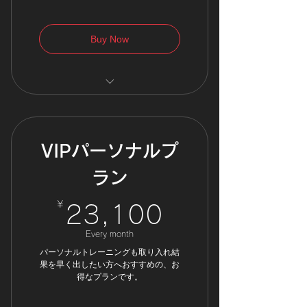
Buy Now
グループレッスン 無制限
パーソナルトレーニング １
回付き
VIPパーソナルプ
パーソナルトレーニング
25％OFF
ラン
施設フリー利用OK
¥
23,100¥
23,100
Every month
パーソナルトレーニングも取り入れ結
果を早く出したい方へおすすめの、お
得なプランです。