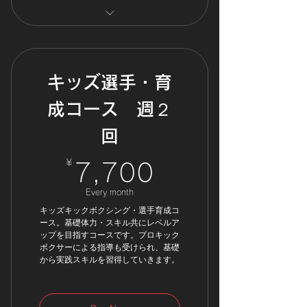
対象：3歳～
土曜日 13：30～14：30
日曜日 13：30～14：30
キッズ選手・育
入会費：￥5,500
成コース 週２
指定Tシャツ：￥2,950
回
¥
7,700¥
7,700
Every month
キッズキックボクシング・選手育成コ
ース。基礎体力・スキル共にレベルア
ップを目指すコースです。プロキック
ボクサーによる指導も受けられ、基礎
から実践スキルを習得していきます。