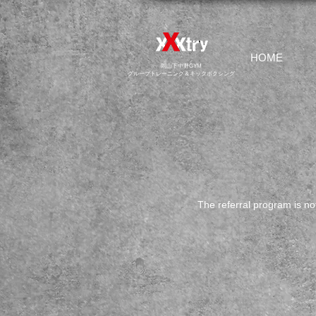
HOME
​岡山下中野GYM
グループトレーニング＆キックボクシング
The referral program is not