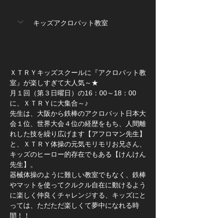
キッズアクロバット教室
ＸＴＲＹキッズスクールに『アクロバット教
室』が楽しすぎて大人気～★
月１回（第３日曜日）の16：00～18：00
に、ＸＴＲＹに大集合～♪
先生は、大阪から鉄棒のアクロバット日本大
会１位、世界大会４位の経歴をもち、人間離
れした技を繰り広げます【アフロマン先生】
と、ＸＴＲＹ体操の元気モリモリお兄さん、
キッズのヒーロー的存在でもある【けんけん
先生】。
器械体操のように難しい教室でもなく、鉄棒
やマットを使ってクルクル自在に動けるよう
に楽しく仲良くチャレンジする、キッズにと
っては、ただただ楽しくて夢中になれる時
間！！