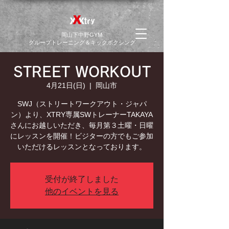
​岡山下中野GYM
グループトレーニング＆キックボクシング
STREET WORKOUT
4月21日(日)
  |  
岡山市
SWJ（ストリートワークアウト・ジャパ
ン）より、XTRY専属SWトレーナーTAKAYA
さんにお越しいただき、毎月第３土曜・日曜
にレッスンを開催！ビジターの方でもご参加
いただけるレッスンとなっております。
受付が終了しました
他のイベントを見る