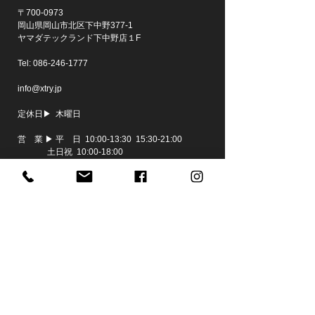
〒700-0973
岡山県岡山市北区下中野377-1
​ヤマダテックランド下中野店１F
Tel:
086-246-1777
info@xtry.jp
定休日▶ 木曜日
営 業 ▶ 平 日 10:00-13:30 15:30-21:00
土日祝 10:00
-
18:00
お問い合わせ