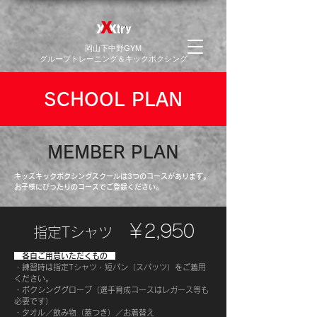
​岡山下中野GYM
グループトレーニング＆キックボクシング
SCHOOL PLAN
MEMBER PLAN
キッズキックボクシングスクールは3つのコースがあります。
​お子様にぴったりのコースでご登録ください。
￥2,950
指定Tシャツ
各自ご用意いただくもの
・練習時は指定Tシャツ・短パン（スパッツ）をご着用
ください。
・ボクシンググローブ（選手育成コースはレガース等も
必要です）
​・タオル／飲み物（蓋つき）／お着替え