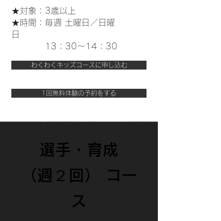
★対象：3歳以上
★時間：毎週 土曜日／日曜
日
​ 13：30～14：30
わくわくキッズコースに申し込む
1回無料体験の予約をする
選手・育成
（週２回） コー
ス