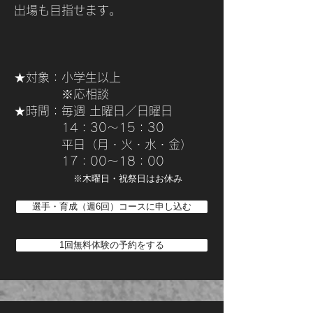
出場も目指せます。
★対象：小学生以上
※応相談
★時間：毎週 土曜日／日曜日
​ 14：30～15：30
平日（月・火・水・金）
17：00～18：00
​
※木曜日・祝祭日はお休み
選手・育成（週6回）コースに申し込む
1回無料体験の予約をする