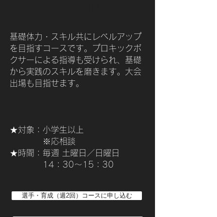
7,700
￥
基礎体力・スキル共にレベルアップ
を目指すコースです。プロキックボ
クサーによる指導も受けられ、基礎
から実践のスキルを磨きます。大会
出場も目指せます。
★対象：小学生以上
※応相談
★時間：毎週 土曜日／日曜日
​ 14：30～15：30
選手・育成（週2回）コースに申し込む