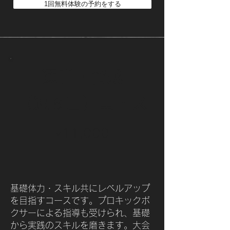
1回無料体験の予約をする
選手・育成
（週６回）​コース
11,000
￥
基礎体力・スキル共にレベルアップ
を目指すコースです。プロキックボ
クサーによる指導も受けられ、基礎
から実践のスキルを磨きます。大会