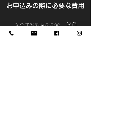
​お申込みの際に必要な費用
￥0
入会手数料​￥5,500
入会手数料100％OFFキャンペーン開催中！
ご入会の際の諸費用
〇入会手数料￥5,000 〇初月会費/翌月会費（プラ
ンにより金額は異なります。）
（会費はクレジットカード決済となります。）
※オンライン登録ができない場合には、店頭にてお手続きさせていただき
ます。
​※口座振替をご希望の場合には、ご相談くださいませ。