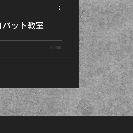
だただ楽しくて夢中になれる
みフォームよりご予約いただけ
リンクよりご登録は必要とな
クロバット教室
ちゃくちゃ楽しくて大人気★
合～♪ ●月の教室➡5月17日
日本大会で１位、世界大会４位の
存在でもある【アフロマ
を使ってクルクル自在に動け
だただ楽しくて夢中になれる
みフォームよりご予約いただけ
リンクよりご登録は必要とな