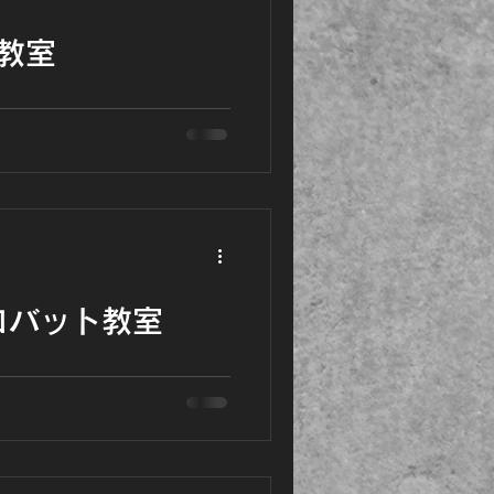
ト教室
AN 中学生からチャレンジOK！【参加
！大人のアクロバット教室が大
すよね！ BARを使って技を
ンジ！ できるようになる喜
ことから、Instagram
加いただけます。
クロバット教室
ちゃくちゃ楽しくて大人気★
合～♪ ●月の教室➡6月21日
日本大会で１位、世界大会４位の
存在でもある【アフロマ
を使ってクルクル自在に動け