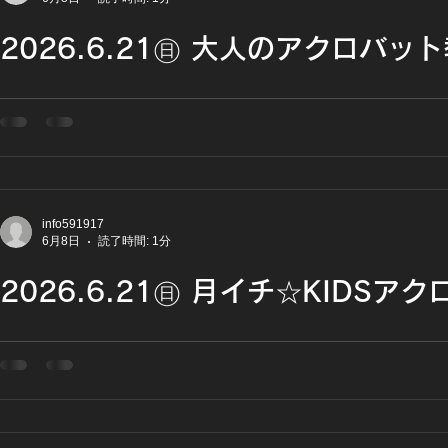
2026.6.21㊐ 大人のアクロバッ
2026.6月21日㊐ 16：00-18：00 Instructor：AFROM
費：大人▶￥2,200 学生▶￥1,650】 毎月第３日曜日開催
人気！！ 大人になっても、やっぱり自由自在に動けたらいいで
繰り広げるストリートワークアウトや、パルクールにもチャレ
びは最高！到底人間とは思えないような動きをすることが可能になる
でも話題沸騰中！ 一緒に楽しみましょう！！ 一般の方もご参
info591917
6月8日
読了時間: 1分
2026.6.21㊐ 月イチ☆KIDSア
アクロバットスクールの様子！ 『アクロバット教室』が、め
月１回（第３日曜日）の16：00～18：00はエクストライに大集
㊐ ●16:00～18:00 先生は、大阪から鉄棒のアクロバット
経歴をもち、人間離れした技を繰り広げ、キッズのヒーロー的
ン】。 器械体操のように難しい教室でもなく、鉄棒やマット