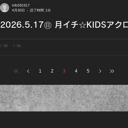
るように楽しく仲良くチャレンジする、キッズにとっては、た
info591917
4月30日
読了時間: 1分
時間！！ 小学１年生から、ご参加いただけます♪ 下のお申込
ます！ ※参加費は当日、ご持参ください。 ※ご一般の方は下
2026.5.17㊐ 月イチ☆KIDSア
ります。
アクロバットスクールの様子！ 『アクロバット教室』が、め
月１回（第３日曜日）の16：00～18：00はエクストライに大集
㊐ ●16:00～18:00 先生は、大阪から鉄棒のアクロバット
経歴をもち、人間離れした技を繰り広げ、キッズのヒーロー的
ン】。 器械体操のように難しい教室でもなく、鉄棒やマット
1
2
3
4
5
るように楽しく仲良くチャレンジする、キッズにとっては、た
時間！！ 小学１年生から、ご参加いただけます♪ 下のお申込
ます！ ※参加費は当日、ご持参ください。 ※ご一般の方は下
ります。