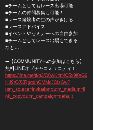
■チームとしてもレース出場可能
■チームの仲間募集も可能！
■レース経験者の生の声がきける
■レースアドバイス
■イベントやセミナーへの自由参加
■チームとしてレース出場もできる
など…
➡【COMMUNITYへの参加はこちら】
無料LINEオプチャコミュニティ！
https://line.me/ti/g2/Q0wK4rNO5x9f0rG6
HJ9rOJXRgqdnCMMcJOlsGw?
utm_source=invitation&utm_medium=li
nk_copy&utm_campaign=default