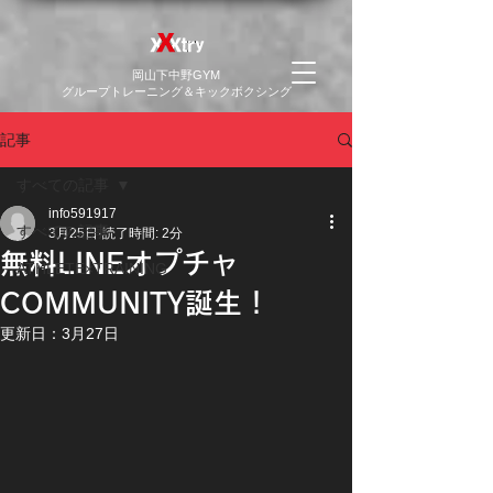
​岡山下中野GYM
グループトレーニング＆キックボクシング
記事
すべての記事
info591917
すべての記事
3月25日
読了時間: 2分
無料LINEオプチャ
ATHLETE×TRAINING
COMMUNITY誕生！
更新日：
3月27日