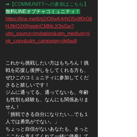
➡【COMMUNITYへの参加はこちら】
無料LINEオプチャコミュニティ！
https://line.me/ti/g2/Q0wK4rNO5x9f0rG6
HJ9rOJXRgqdnCMMcJOlsGw?
utm_source=invitation&utm_medium=li
nk_copy&utm_campaign=default
これから挑戦したい方はもちろん！挑
戦を応援し後押しをしてくれる方も、
ぜひこのコミュニティに参加してくだ
さると嬉しいです！
ジムに通ってる、通ってないも、年齢
も性別も経験も、なんにも関係ありま
せん！
「挑戦できる自分になりたい…でも１
人では勇気がでない。」
ちょっと自信がないあなたも、きっと
ここなら支えてくれて一緒に伴奏して