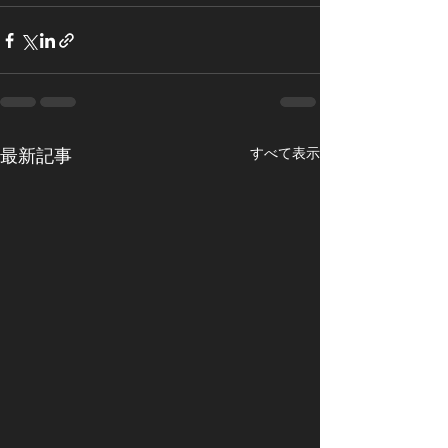
すべて表示
最新記事