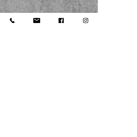
エクストライ
ファンクショナル・ストレングス・パーソナルジム
〒700-0973
岡山県岡山市北区下中野377-1
​ヤマダテックランド下中野店１F
Tel:
086-246-1777
info@xtry.jp
定休日▶ 木曜日