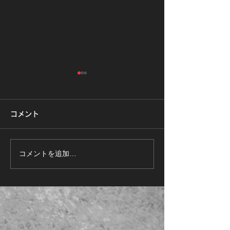
コメント
コメントを追加…
2026.8.16㊐ 大人のアク
RUNトレ2ヵ月
ロバット教室
ジ開催！