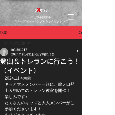
​岡山下中野GYM
グループトレーニング＆キックボクシング
記事
すべての記事
info591917
すべての記事
2024年10月31日
読了時間: 1分
登山＆トレランに行こう！
ATHLETE×TRAINING
（イベント）
2024.11.4㈪㊗
キッと大人メンバー一緒に、龍ノ口登
山＆初めてのトレラン教室を開催！
楽しみです♪
たくさんのキッズと大人メンバーがご
参加くださいます！